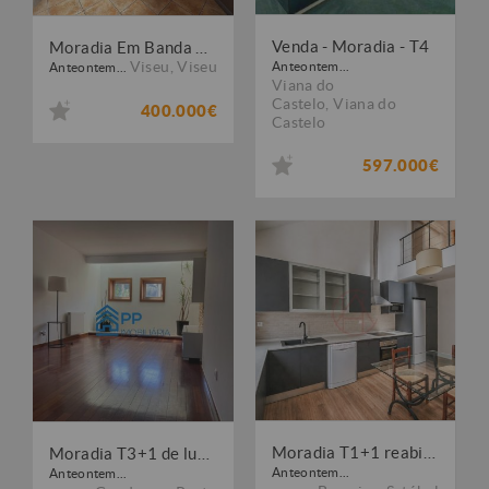
Venda - Moradia - T4
Moradia Em Banda T4 Com Aquecimento e Garagem - Viseu
Viseu
,
Viseu
Anteontem...
Anteontem...
Viana do
Castelo
,
Viana do
400.000€
Castelo
597.000€
Moradia T1+1 reabilitada com jardim junto à frente ribeirinha do Barreiro
Moradia T3+1 de luxo em Condomínio Fechado
Anteontem...
Anteontem...