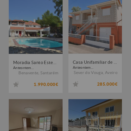
Casa Unifamiliar de 2 Pisos com Terraço em Paradela, Aveiro
Moradia Santo Estevão - Herdade do Zambujeiro
Anteontem...
Anteontem...
Sever do Vouga
,
Aveiro
Benavente
,
Santarém
285.000€
1.990.000€