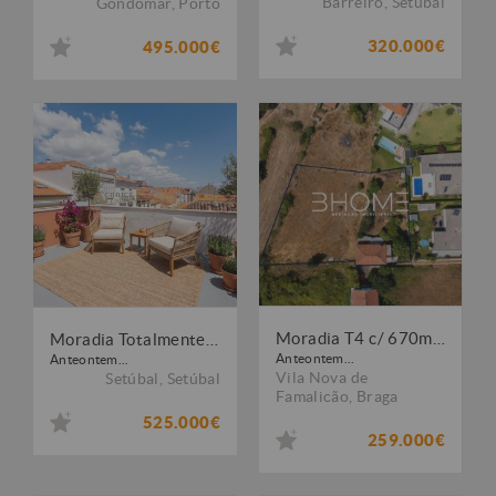
Barreiro
,
Setúbal
Gondomar
,
Porto
320.000€
495.000€
Moradia T4 c/ 670m2 de quintal + Terreno independente com 1.300m2
Moradia Totalmente Renovada com 3 Pisos ? Garagem e Terraço de 15 m² ? Centro de Setúbal
Anteontem...
Anteontem...
Vila Nova de
Setúbal
,
Setúbal
Famalicão
,
Braga
525.000€
259.000€