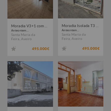
Moradia Isolada T3 com 2.860 m² de Terreno e Garagem em Santa Maria de Lamas ? Aveiro
Moradia V3+1 com Ampla Garagem, Terraço e Terreno Rústico em Canedo, Aveiro
Anteontem...
Anteontem...
Santa Maria da
Santa Maria da
Feira
,
Aveiro
Feira
,
Aveiro
495.000€
495.000€