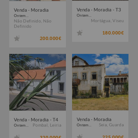
Venda - Moradia - T3
Venda - Moradia
Ontem...
Ontem...
Mortágua
,
Viseu
Não Definido
,
Não
Definido
180.000€
200.000€
Venda - Moradia
Venda - Moradia - T4
Seia
,
Guarda
Pombal
,
Leiria
Ontem...
Ontem...
225.000€
320.000€