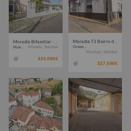
Moradia T3 Bairro do Areias, Mobilada, Garagem, Terraço e Sotão
Moradia Bifamiliar - Excelente oportunidade de Investimento
Almada
,
Setúbal
Ontem...
Hoje...
Montijo
,
Setúbal
435.000€
327.500€