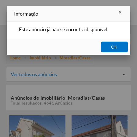
Inserir anúncio
Informação
Este anúncio já não se encontra disponível
Filtros
OK
Home
Imobiliário
Moradias/Casas
Ver todos os anúncios
Anúncios de Imobiliário, Moradias/Casas
Total resultados: 4641 Anúncios