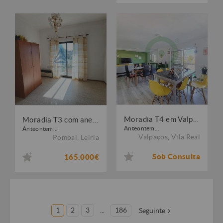
Moradia T4 em Valpaços
Moradia T3 com anexo e quintal
Anteontem...
Anteontem...
Valpaços
,
Vila Real
Pombal
,
Leiria
Sob Consulta
165.000€
1
2
3
...
186
Seguinte