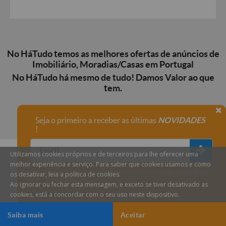
No HáTudo temos as melhores ofertas de anúncios de
Imobiliário, Moradias/Casas em Portugal
No HáTudo há mesmo de tudo! Damos Valor ao que
tem.
Seja o primeiro a receber as últimas
NOVIDADES
!
Utilizamos cookies próprios e de terceiros para lhe oferecer uma
melhor experiência e serviço. Para saber que cookies usamos e como
Declaro que compreendi e aceito a
Política de privacidade
os desativar, leia a política de cookies.
do HáTudo.
Ao ignorar ou fechar esta mensagem, e exceto se tiver desativado as
cookies, está a concordar com o seu uso neste dispositivo.
Anular subscrição
Saiba mais
Aceitar