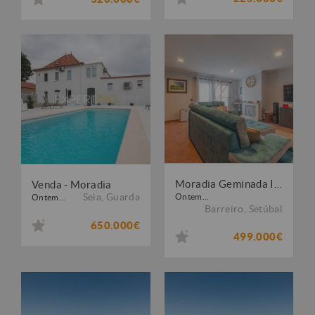
Moradia Geminada I Vilas da Serra I a 30 min de Lisboa
Venda - Moradia
Seia
,
Guarda
Ontem...
Ontem...
Barreiro
,
Setúbal
650.000€
499.000€