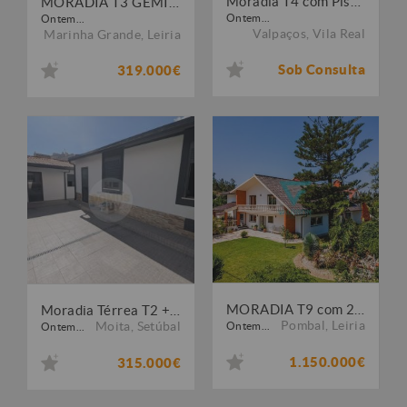
Moradia T4 com Piscina e Garagem em Vilarandelo
MORADIA T3 GEMINADA || CENTRO DA MARINHA GRANDE
Ontem...
Ontem...
Valpaços
,
Vila Real
Marinha Grande
,
Leiria
Sob Consulta
319.000€
MORADIA T9 com 2.500m² de Terreno no Centro de Vermoil | Pombal
Moradia Térrea T2 + Anexo e Quintal - Baixa da Banheira
Pombal
,
Leiria
Moita
,
Setúbal
Ontem...
Ontem...
1.150.000€
315.000€