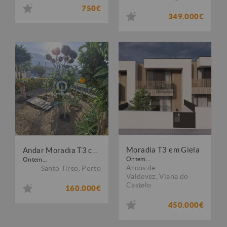
750€
349.000€
Moradia T3 em Giela
Andar Moradia T3 com Garagem Fechada em Couto (S. Miguel), Sto. Tirso
Ontem...
Ontem...
Arcos de
Santo Tirso
,
Porto
Valdevez
,
Viana do
Castelo
160.000€
450.000€