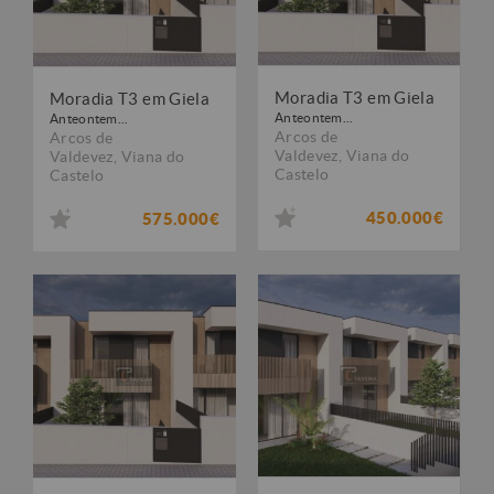
Moradia T3 em Giela
Moradia T3 em Giela
Anteontem...
Anteontem...
Arcos de
Arcos de
Valdevez
,
Viana do
Valdevez
,
Viana do
Castelo
Castelo
450.000€
575.000€