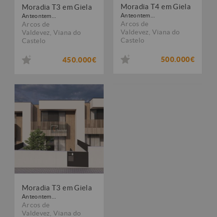
Moradia T4 em Giela
Moradia T3 em Giela
Anteontem...
Anteontem...
Arcos de
Arcos de
Valdevez
,
Viana do
Valdevez
,
Viana do
Castelo
Castelo
500.000€
450.000€
Moradia T3 em Giela
Anteontem...
Arcos de
Valdevez
,
Viana do