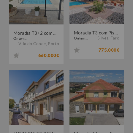
Moradia T3 com Piscina e Jardim em Alcantarilha
Moradia T3+2 com Piscina em Vilar ? Vila do Conde
Silves
,
Faro
Ontem...
Ontem...
Vila do Conde
,
Porto
775.000€
660.000€