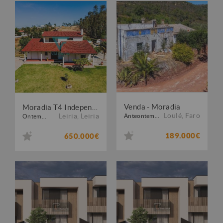
Venda - Moradia
Moradia T4 Independente - Arrabal ? Leiria
Loulé
,
Faro
Leiria
,
Leiria
Anteontem...
Ontem...
189.000€
650.000€