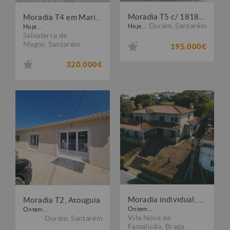
Moradia T5 c/ 1818 m² de Terreno - CAXARIAS / OURÉM
Moradia T4 em Marinhais (M834)
Ourém
,
Santarém
Hoje...
Hoje...
Salvaterra de
Magos
,
Santarém
195.000€
320.000€
Moradia individual, para venda, Vila Nova de Famalicão - Brufe
Moradia T2, Atouguia
Ontem...
Ontem...
Vila Nova de
Ourém
,
Santarém
Famalicão
,
Braga