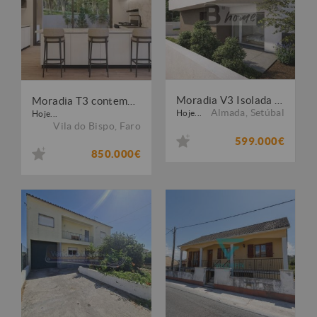
Moradia V3 Isolada de Arquitetura Moderna - Charneca de Caparica
Moradia T3 contemporânea nas Salema Villas, perto da praia
Almada
,
Setúbal
Hoje...
Hoje...
Vila do Bispo
,
Faro
599.000€
850.000€