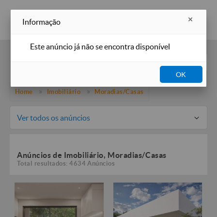
Inserir anúncio
Informação
Este anúncio já não se encontra disponível
Filtros
OK
Home
Imobiliário
Moradias/Casas
Ver todos os anúncios
Anúncios de Imobiliário, Moradias/Casas
Total resultados: 4634 Anúncios