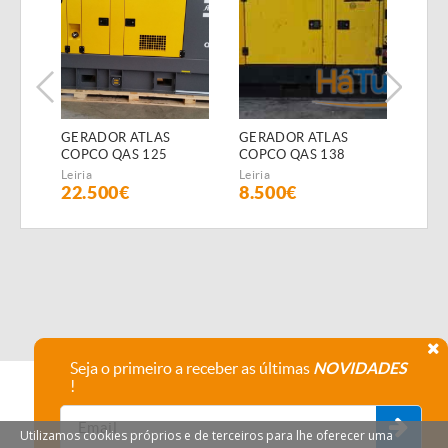
GERADOR ATLAS
GERADOR ATLAS
GER
COPCO QAS 125
COPCO QAS 138
COP
(Diesel)
(Diesel)
(Dies
Leiria
Leiria
Leiria
22.500€
8.500€
15.
Seja o primeiro a receber as últimas
NOVIDADES
!
Utilizamos cookies próprios e de terceiros para lhe oferecer uma