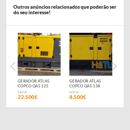
Outros anúncios relacionados que poderão ser
do seu interesse!
GERADOR ATLAS
GERADOR ATLAS
GER
COPCO QAS 125
COPCO QAS 138
COP
(Diesel)
(Diesel)
(Dies
Leiria
Leiria
Leiria
22.500€
8.500€
15.