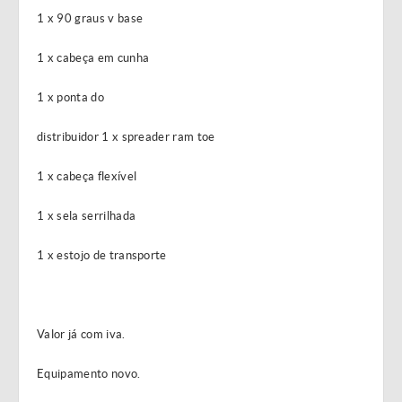
1 x 90 graus v base
1 x cabeça em cunha
1 x ponta do
distribuidor 1 x spreader ram toe
1 x cabeça flexível
1 x sela serrilhada
1 x estojo de transporte
Valor já com iva.
Equipamento novo.