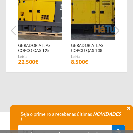
GERADOR ATLAS
GERADOR ATLAS
GER
COPCO QAS 125
COPCO QAS 138
COP
(Diesel)
(Diesel)
(Dies
Leiria
Leiria
Leiria
22.500€
8.500€
15.
Seja o primeiro a receber as últimas
NOVIDADES
!