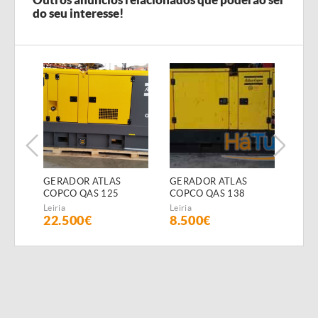
do seu interesse!
GERADOR ATLAS
GERADOR ATLAS
GER
COPCO QAS 125
COPCO QAS 138
COP
(Diesel)
(Diesel)
(Dies
Leiria
Leiria
Leiria
22.500€
8.500€
15.