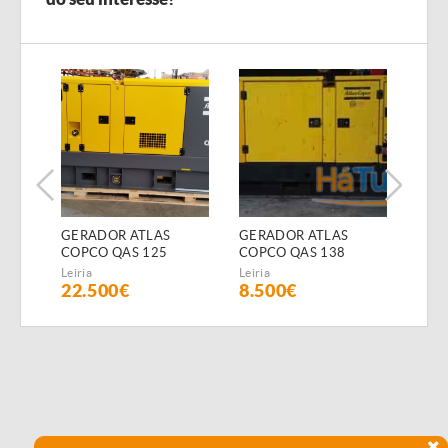
GERADOR ATLAS
GERADOR ATLAS
GER
COPCO QAS 125
COPCO QAS 138
COP
(Diesel)
(Diesel)
(Dies
Leiria
Leiria
Leiria
22.500€
8.500€
15.