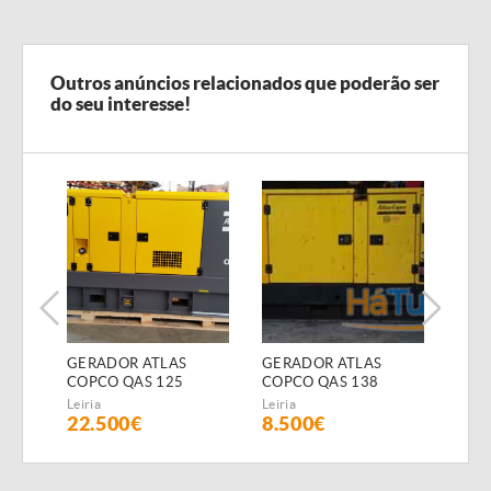
Outros anúncios relacionados que poderão ser
do seu interesse!
GERADOR ATLAS
GERADOR ATLAS
GER
COPCO QAS 125
COPCO QAS 138
COP
(Diesel)
(Diesel)
(Dies
Leiria
Leiria
Leiria
22.500€
8.500€
15.