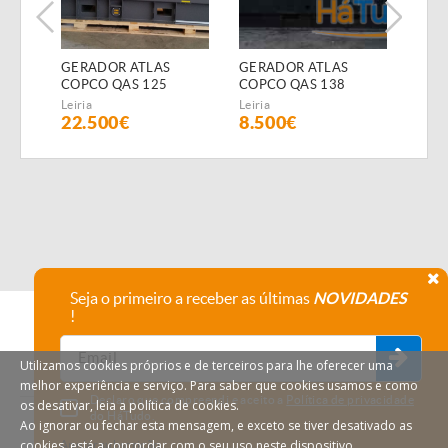
GERADOR ATLAS
GERADOR ATLAS
GER
COPCO QAS 125
COPCO QAS 138
COP
(Diesel)
(Diesel)
(Dies
Leiria
Leiria
Leiria
22.500€
8.500€
15.
Seja o primeiro a receber as últimas
NOVIDADES
!
Utilizamos cookies próprios e de terceiros para lhe oferecer uma
melhor experiência e serviço. Para saber que cookies usamos e como
Declaro que compreendi e aceito a
Política de privacidade
os desativar, leia a política de cookies.
do HáTudo.
Ao ignorar ou fechar esta mensagem, e exceto se tiver desativado as
cookies, está a concordar com o seu uso neste dispositivo.
Anular subscrição