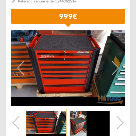
Referência anunciante: 52449b221e
999€