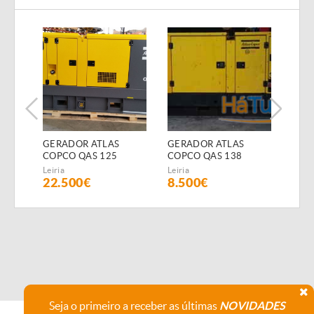
GERADOR ATLAS
GERADOR ATLAS
GER
COPCO QAS 125
COPCO QAS 138
COP
(Diesel)
(Diesel)
(Dies
Leiria
Leiria
Leiria
22.500€
8.500€
15.
Seja o primeiro a receber as últimas
NOVIDADES