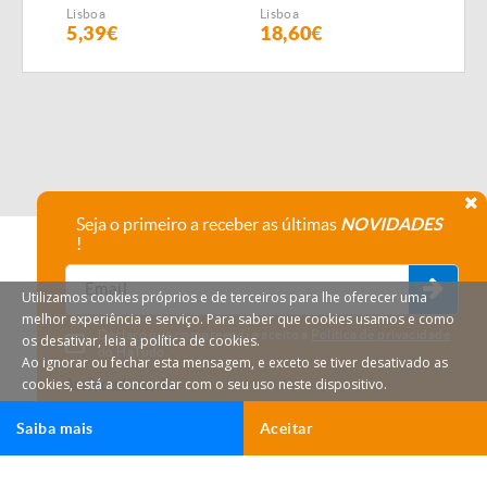
Lisboa
Lisboa
Lisbo
5,39€
18,60€
8,1
Seja o primeiro a receber as últimas
NOVIDADES
!
Utilizamos cookies próprios e de terceiros para lhe oferecer uma
melhor experiência e serviço. Para saber que cookies usamos e como
Declaro que compreendi e aceito a
Política de privacidade
os desativar, leia a política de cookies.
do HáTudo.
Ao ignorar ou fechar esta mensagem, e exceto se tiver desativado as
cookies, está a concordar com o seu uso neste dispositivo.
Anular subscrição
Saiba mais
Aceitar
Ligar
Email
HáTudo © 2026 Todos os direitos reservados.