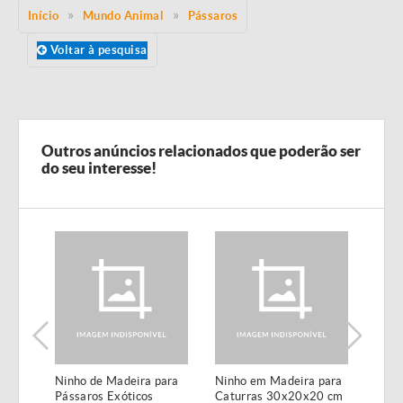
Início
Mundo Animal
Pássaros
Voltar à pesquisa
Outros anúncios relacionados que poderão ser
do seu interesse!
om
Ninho de Madeira para
Ninho em Madeira para
Pó r
Pássaros Exóticos
Caturras 30x20x20 cm
natur