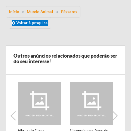
Início
Mundo Animal
Pássaros
Voltar à pesquisa
Outros anúncios relacionados que poderão ser
do seu interesse!
Fibras de Coco
Champô para Aves de
Repe