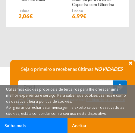
Capoeira com Glicerina
Lisboa
Lisboa
Lisbo
2,06€
6,99€
13,
Seja o primeiro a receber as últimas
NOVIDADES
!
Utilizamos cookies próprios e de terceiros para lhe oferecer uma
melhor experiência e serviço. Para saber que cookies usamos e como
Declaro que compreendi e aceito a
Política de privacidade
os desativar, leia a política de cookies.
do HáTudo.
Ao ignorar ou fechar esta mensagem, e exceto se tiver desativado as
cookies, está a concordar com o seu uso neste dispositivo.
Anular subscrição
Saiba mais
Aceitar
Ligar
Email
HáTudo © 2026 Todos os direitos reservados.