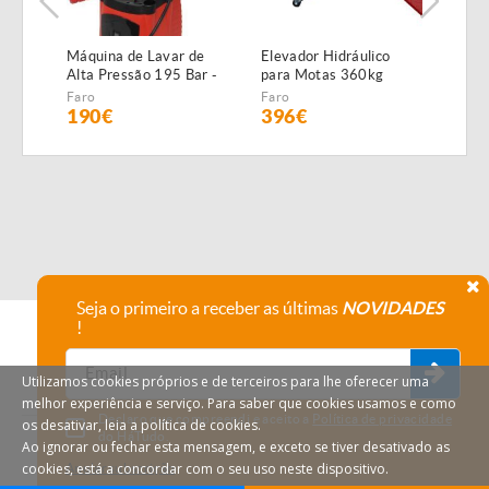
Máquina de Lavar de
Elevador Hidráulico
Roça
c/2
Alta Pressão 195 Bar -
para Motas 360kg
42.7
NOVA - c/2 anos
anos
Faro
Faro
Faro
GARANTIA
190€
396€
10
Seja o primeiro a receber as últimas
NOVIDADES
!
Utilizamos cookies próprios e de terceiros para lhe oferecer uma
melhor experiência e serviço. Para saber que cookies usamos e como
Declaro que compreendi e aceito a
Política de privacidade
os desativar, leia a política de cookies.
do HáTudo.
Ao ignorar ou fechar esta mensagem, e exceto se tiver desativado as
cookies, está a concordar com o seu uso neste dispositivo.
Anular subscrição