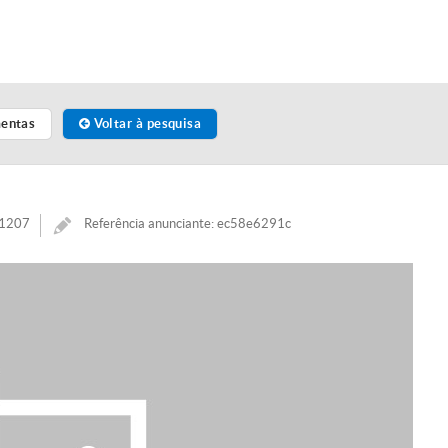
mentas
Voltar à pesquisa
91207
Referência anunciante: ec58e6291c