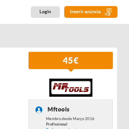
Login
Inserir anúncio
45€
Mftools
Membro desde Março 2016
Profissional