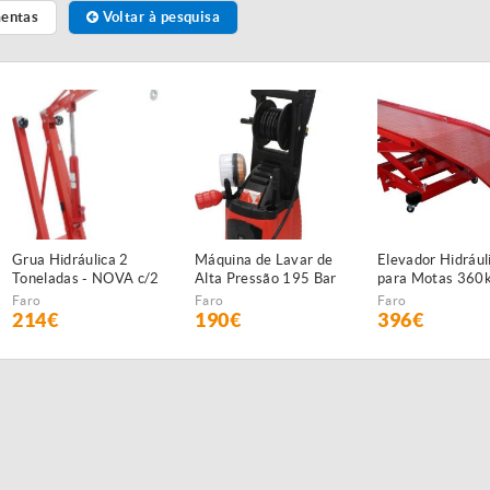
mentas
Voltar à pesquisa
Grua Hidráulica 2
Máquina de Lavar de
Elevador Hidrául
Toneladas - NOVA c/2
Alta Pressão 195 Bar
para Motas 360
anos garantia
- NOVA - c/2 anos
Faro
Faro
Faro
GARANTIA
214€
190€
396€