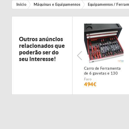
Início
Máquinas e Equipamentos
Equipamentos / Ferra
Outros anúncios
relacionados que
poderão ser do
seu interesse!
Carro de Ferramenta
de 6 gavetas e 130
peças - NOVO -
Faro
c/Garantia
494€