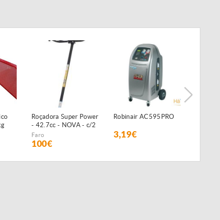
ico
Roçadora Super Power
Robinair AC595PRO
Preguiç
kg
- 42.7cc - NOVA - c/2
3,19€
35€
anos de GARANTIA
Faro
100€