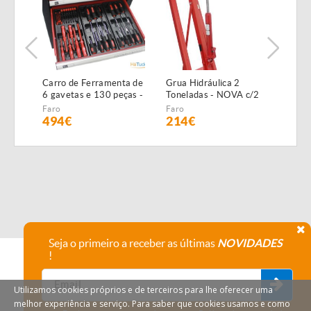
Carro de Ferramenta de
Grua Hidráulica 2
Máqu
6 gavetas e 130 peças -
Toneladas - NOVA c/2
Alta
NOVO - c/Garantia
anos garantia
NOVA
Faro
Faro
Faro
GAR
494€
214€
19
Seja o primeiro a receber as últimas
NOVIDADES
!
Utilizamos cookies próprios e de terceiros para lhe oferecer uma
melhor experiência e serviço. Para saber que cookies usamos e como