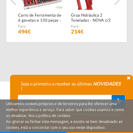
Carro de Ferramenta de
Grua Hidráulica 2
Máqu
6 gavetas e 130 peças -
Toneladas - NOVA c/2
Alta
NOVO - c/Garantia
anos garantia
NOVA
Faro
Faro
Faro
GAR
494€
214€
19
Seja o primeiro a receber as últimas
NOVIDADES
!
Utilizamos cookies próprios e de terceiros para lhe oferecer uma
melhor experiência e serviço. Para saber que cookies usamos e como
Declaro que compreendi e aceito a
Política de privacidade
os desativar, leia a política de cookies.
do HáTudo.
Ao ignorar ou fechar esta mensagem, e exceto se tiver desativado as
cookies, está a concordar com o seu uso neste dispositivo.
Anular subscrição