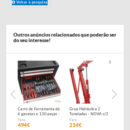
Voltar à pesquisa
Outros anúncios relacionados que poderão ser
do seu interesse!
Carro de Ferramenta de
Grua Hidráulica 2
Máqu
6 gavetas e 130 peças -
Toneladas - NOVA c/2
Alta
NOVO - c/Garantia
anos garantia
NOVA
Faro
Faro
Faro
GAR
494€
214€
19