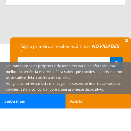
Seja o primeiro a receber as últimas
NOVIDADES
!
Utilizamos cookies próprios e de terceiros para lhe oferecer uma
melhor experiência e serviço. Para saber que cookies usamos e como
Declaro que compreendi e aceito a
Política de privacidade
os desativar, leia a política de cookies.
do HáTudo.
Ao ignorar ou fechar esta mensagem, e exceto se tiver desativado as
cookies, está a concordar com o seu uso neste dispositivo.
Anular subscrição
Saiba mais
Aceitar
Ligar
Email
HáTudo © 2026 Todos os direitos reservados.