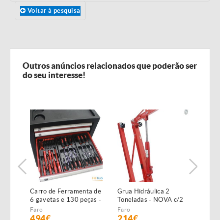
Voltar à pesquisa
Outros anúncios relacionados que poderão ser
do seu interesse!
Carro de Ferramenta de
Grua Hidráulica 2
Máqu
6 gavetas e 130 peças -
Toneladas - NOVA c/2
Alta
NOVO - c/Garantia
anos garantia
NOVA
Faro
Faro
Faro
GAR
494€
214€
19