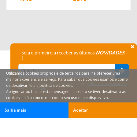
Seja o primeiro a receber as últimas
NOVIDADES
!
Utilizamos cookies próprios e de terceiros para lhe oferecer uma
melhor experiência e serviço. Para saber que cookies usamos e como
Declaro que compreendi e aceito a
Política de privacidade
os desativar, leia a política de cookies.
do HáTudo.
Ao ignorar ou fechar esta mensagem, e exceto se tiver desativado as
cookies, está a concordar com o seu uso neste dispositivo.
Anular subscrição
Saiba mais
Aceitar
Ligar
Email
HáTudo © 2026 Todos os direitos reservados.