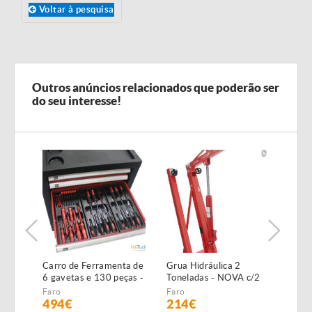
Voltar à pesquisa
Outros anúncios relacionados que poderão ser
do seu interesse!
Carro de Ferramenta de
Grua Hidráulica 2
Máqu
6 gavetas e 130 peças -
Toneladas - NOVA c/2
Alta
NOVO - c/Garantia
anos garantia
NOVA
Faro
Faro
Faro
GAR
494€
214€
19