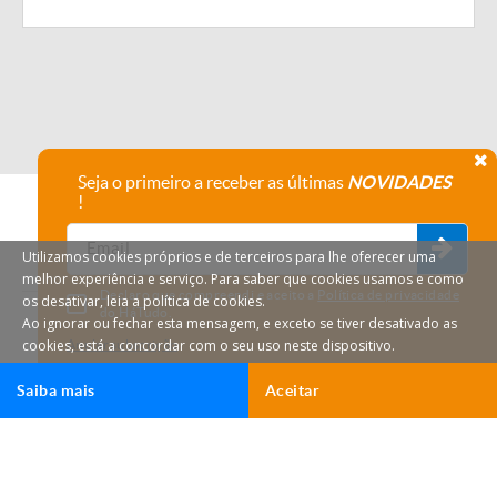
Seja o primeiro a receber as últimas
NOVIDADES
!
Utilizamos cookies próprios e de terceiros para lhe oferecer uma
melhor experiência e serviço. Para saber que cookies usamos e como
Declaro que compreendi e aceito a
Política de privacidade
os desativar, leia a política de cookies.
do HáTudo.
Ao ignorar ou fechar esta mensagem, e exceto se tiver desativado as
cookies, está a concordar com o seu uso neste dispositivo.
Anular subscrição
Saiba mais
Aceitar
Ligar
Email
HáTudo © 2026 Todos os direitos reservados.