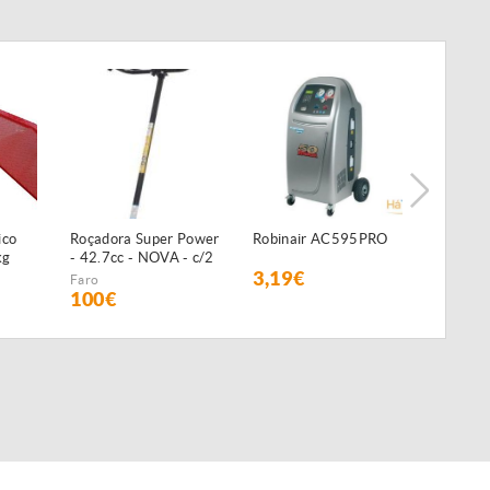
ico
Roçadora Super Power
Robinair AC595PRO
Preguiç
kg
- 42.7cc - NOVA - c/2
3,19€
35€
anos de GARANTIA
Faro
100€