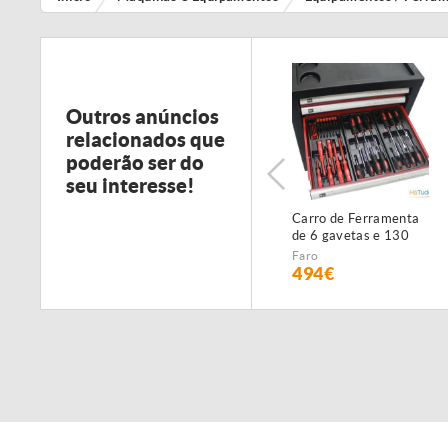
Outros anúncios
relacionados que
poderão ser do
seu interesse!
Carro de Ferramenta
de 6 gavetas e 130
peças - NOVO -
Faro
c/Garantia
494€