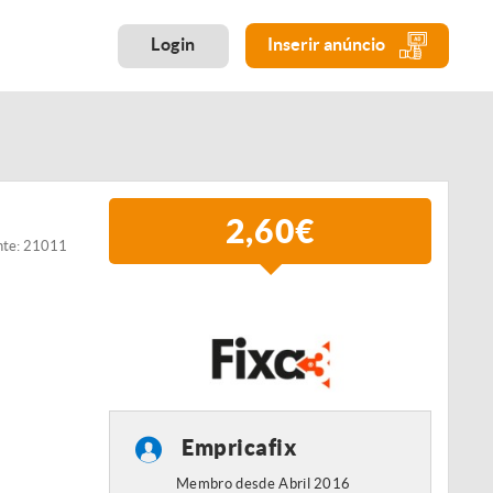
Login
Inserir anúncio
2,60€
nte: 21011
Empricafix
Membro desde Abril 2016