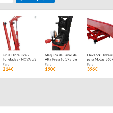
Grua Hidráulica 2
Máquina de Lavar de
Elevador Hidrául
Toneladas - NOVA c/2
Alta Pressão 195 Bar
para Motas 360
anos garantia
- NOVA - c/2 anos
Faro
Faro
Faro
GARANTIA
214€
190€
396€