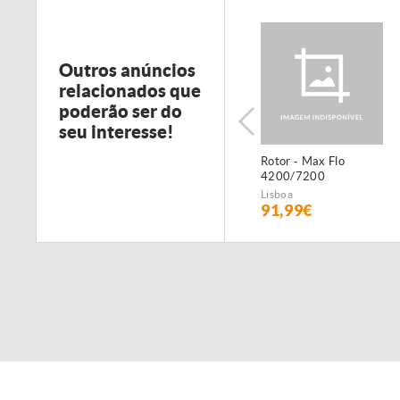
Outros anúncios
relacionados que
poderão ser do
seu interesse!
Quartzo Reposição
Rotor - Max Flo
Filtro Uv Power Clear
4200/7200
Lagoa 55W
Lisboa
Lisboa
91,99€
91,99€