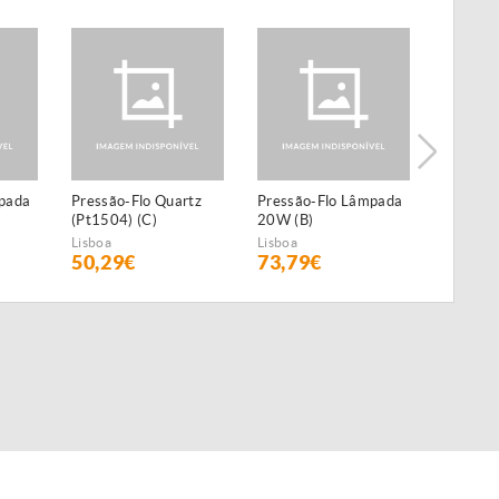
pada
Pressão-Flo Quartz
Pressão-Flo Lâmpada
Lâmpada
(Pt1504) (C)
20W (B)
Filtro U
Lagoa 
Lisboa
Lisboa
Lisboa
50,29€
73,79€
33,29