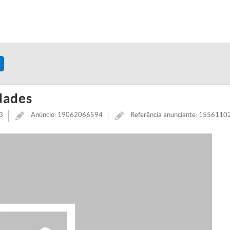
dades
3
Anúncio: 19062066594
Referência anunciante: 155611