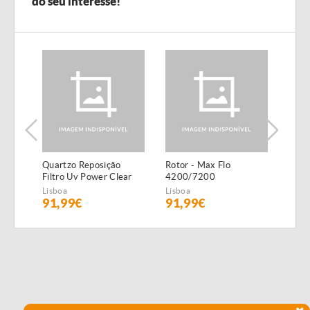
do seu interesse!
Quartzo Reposição
Rotor - Max Flo
Lago
Filtro Uv Power Clear
4200/7200
Para
Lagoa 55W
Lisboa
Lisboa
Lisbo
91,99€
91,99€
63,