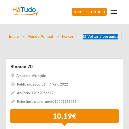
Inserir anúncio
Início
Mundo Animal
Peixes
Voltar à pesquisa
Biomax 70
Amadora, Alfragide
Publicado às 05:31h, 7 Maio 2022
Anúncio: 19062066612
Referência anunciante: 015561113731
10,19€