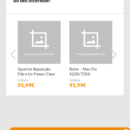
do seu interesse!
Quartzo Reposição
Rotor - Max Flo
Lago
Filtro Uv Power Clear
4200/7200
Para
Lagoa 55W
Lisboa
Lisboa
Lisbo
91,99€
91,99€
63,