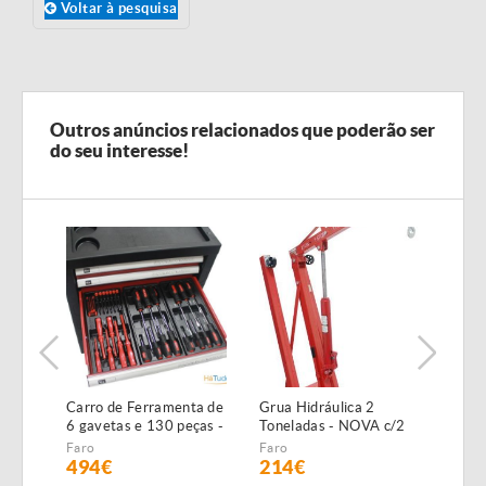
Voltar à pesquisa
Outros anúncios relacionados que poderão ser
do seu interesse!
Carro de Ferramenta de
Grua Hidráulica 2
Máqu
6 gavetas e 130 peças -
Toneladas - NOVA c/2
Alta
NOVO - c/Garantia
anos garantia
NOVA
Faro
Faro
Faro
GAR
494€
214€
19