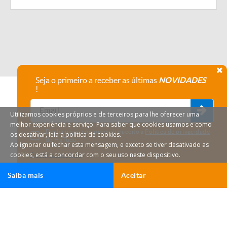
Seja o primeiro a receber as últimas
NOVIDADES
!
Utilizamos cookies próprios e de terceiros para lhe oferecer uma
melhor experiência e serviço. Para saber que cookies usamos e como
Declaro que compreendi e aceito a
Política de privacidade
os desativar, leia a política de cookies.
do HáTudo.
Ao ignorar ou fechar esta mensagem, e exceto se tiver desativado as
cookies, está a concordar com o seu uso neste dispositivo.
Anular subscrição
Saiba mais
Aceitar
Ligar
Email
HáTudo © 2026 Todos os direitos reservados.