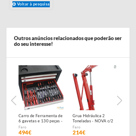
Voltar à pesquisa
Outros anúncios relacionados que poderão ser
do seu interesse!
Carro de Ferramenta de
Grua Hidráulica 2
Máqu
6 gavetas e 130 peças -
Toneladas - NOVA c/2
Alta
NOVO - c/Garantia
anos garantia
NOVA
Faro
Faro
Faro
GAR
494€
214€
19