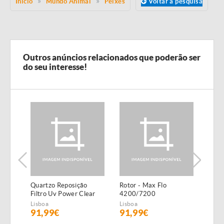
Início
Mundo Animal
Peixes
Voltar à pesquisa
Outros anúncios relacionados que poderão ser
do seu interesse!
Quartzo Reposição
Rotor - Max Flo
Lago
Filtro Uv Power Clear
4200/7200
Para
Lagoa 55W
Lisboa
Lisboa
Lisbo
91,99€
91,99€
63,