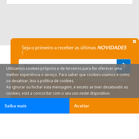
Seja o primeiro a receber as últimas
NOVIDADES
!
Utilizamos cookies próprios e de terceiros para lhe oferecer uma
melhor experiência e serviço. Para saber que cookies usamos e como
Declaro que compreendi e aceito a
Política de privacidade
os desativar, leia a política de cookies.
do HáTudo.
Ao ignorar ou fechar esta mensagem, e exceto se tiver desativado as
cookies, está a concordar com o seu uso neste dispositivo.
Anular subscrição
Saiba mais
Aceitar
Ligar
Email
HáTudo © 2026 Todos os direitos reservados.