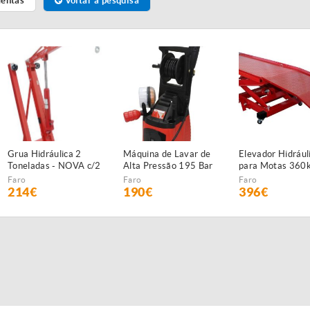
mentas
Voltar à pesquisa
Grua Hidráulica 2
Máquina de Lavar de
Elevador Hidrául
Toneladas - NOVA c/2
Alta Pressão 195 Bar
para Motas 360
anos garantia
- NOVA - c/2 anos
Faro
Faro
Faro
GARANTIA
214€
190€
396€