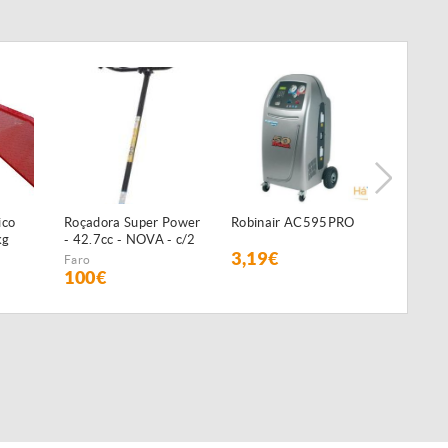
ico
Roçadora Super Power
Robinair AC595PRO
Preguiç
kg
- 42.7cc - NOVA - c/2
3,19€
35€
anos de GARANTIA
Faro
100€