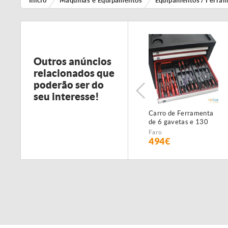
Início
Máquinas e Equipamentos
Equipamentos / Ferra
Outros anúncios
relacionados que
poderão ser do
seu interesse!
Carro de Ferramenta
de 6 gavetas e 130
peças - NOVO -
Faro
c/Garantia
494€