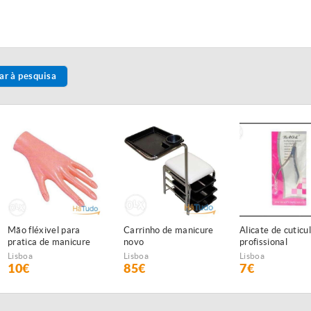
ar à pesquisa
Mão fléxivel para
Carrinho de manicure
Alicate de cuticu
pratica de manicure
novo
profissional
Lisboa
Lisboa
Lisboa
10€
85€
7€