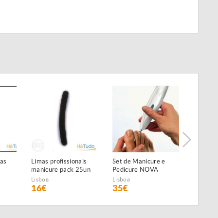
las
Limas profissionais
Set de Manicure e
Set de 
manicure pack 25un
Pedicure NOVA
Pedicur
Medisa
Lisboa
Lisboa
Lisboa
16€
35€
75€