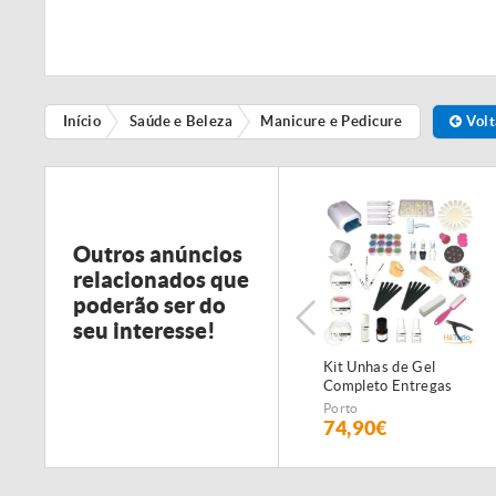
Início
Saúde e Beleza
Manicure e Pedicure
Volt
Outros anúncios
relacionados que
poderão ser do
seu interesse!
Kit Unhas de Gel
Completo Entregas
em 24h
Porto
74,90€