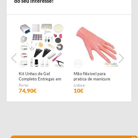
do seu interesse!
Kit Unhas de Gel
Mão fléxivel para
Carr
Completo Entregas em
pratica de manicure
novo
24h
Porto
Lisboa
Lisbo
74,90€
10€
85