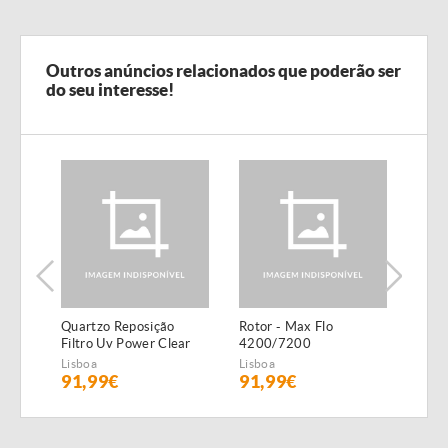
Outros anúncios relacionados que poderão ser
do seu interesse!
Quartzo Reposição
Rotor - Max Flo
Lago
Filtro Uv Power Clear
4200/7200
Para
Lagoa 55W
Lisboa
Lisboa
Lisbo
91,99€
91,99€
63,