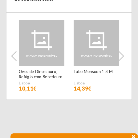
Ovos de Dinossauro,
Tubo Monsoon 1.8 M
Cone
Refúgio com Bebedouro
Mon
para Terrários
Lisboa
Lisboa
Lisbo
10,11€
14,39€
8,3