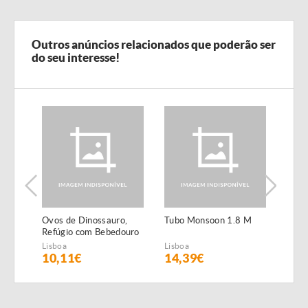
Outros anúncios relacionados que poderão ser
do seu interesse!
Ovos de Dinossauro,
Tubo Monsoon 1.8 M
Cone
Refúgio com Bebedouro
Mon
para Terrários
Lisboa
Lisboa
Lisbo
10,11€
14,39€
8,3