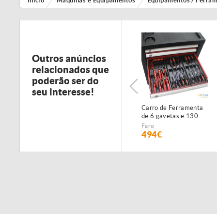
Início
Máquinas e Equipamentos
Equipamentos / Ferra
Outros anúncios
relacionados que
poderão ser do
seu interesse!
Carro de Ferramenta
de 6 gavetas e 130
peças - NOVO -
Faro
c/Garantia
494€