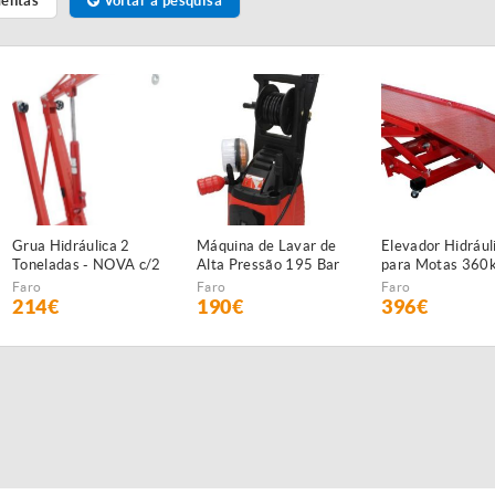
mentas
Voltar à pesquisa
Grua Hidráulica 2
Máquina de Lavar de
Elevador Hidrául
Toneladas - NOVA c/2
Alta Pressão 195 Bar
para Motas 360
anos garantia
- NOVA - c/2 anos
Faro
Faro
Faro
GARANTIA
214€
190€
396€