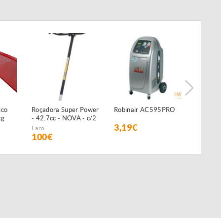
ico
Roçadora Super Power
Robinair AC595PRO
Preguiç
kg
- 42.7cc - NOVA - c/2
3,19€
35€
anos de GARANTIA
Faro
100€