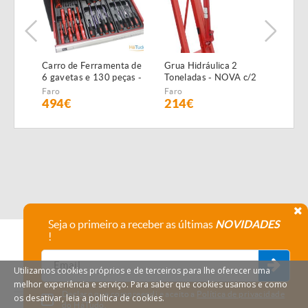
Carro de Ferramenta de
Grua Hidráulica 2
Máqu
6 gavetas e 130 peças -
Toneladas - NOVA c/2
Alta
NOVO - c/Garantia
anos garantia
NOVA
Faro
Faro
Faro
GAR
494€
214€
19
Seja o primeiro a receber as últimas
NOVIDADES
!
Utilizamos cookies próprios e de terceiros para lhe oferecer uma
melhor experiência e serviço. Para saber que cookies usamos e como
Declaro que compreendi e aceito a
Política de privacidade
os desativar, leia a política de cookies.
do HáTudo.