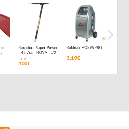
ico
Roçadora Super Power
Robinair AC595PRO
Preguiç
kg
- 42.7cc - NOVA - c/2
3,19€
35€
anos de GARANTIA
Faro
100€