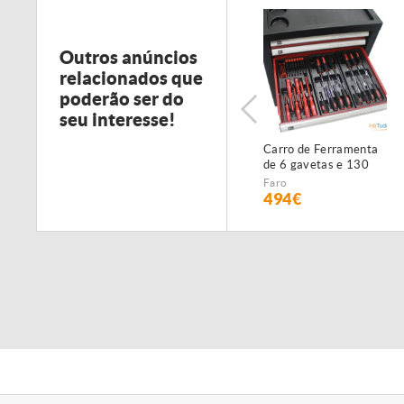
Outros anúncios
relacionados que
poderão ser do
seu interesse!
Carro de Ferramenta
de 6 gavetas e 130
peças - NOVO -
Faro
c/Garantia
494€