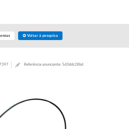
mentas
Voltar à pesquisa
47397
Referência anunciante: 5d3ddc28bd