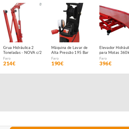
Grua Hidráulica 2
Máquina de Lavar de
Elevador Hidrául
Toneladas - NOVA c/2
Alta Pressão 195 Bar
para Motas 360
anos garantia
- NOVA - c/2 anos
Faro
Faro
Faro
GARANTIA
214€
190€
396€