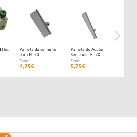
 Hid.
Palheta da semente
Palheta do Adubo
Parafus
para FI-70
Semeador FI-70
Semeado
Évora
Évora
Évora
4,25€
5,75€
9,60€