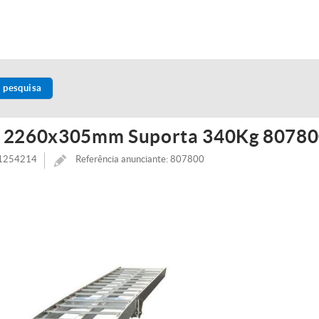
 pesquisa
s 2260x305mm Suporta 340Kg 8078
11254214
Referência anunciante: 807800