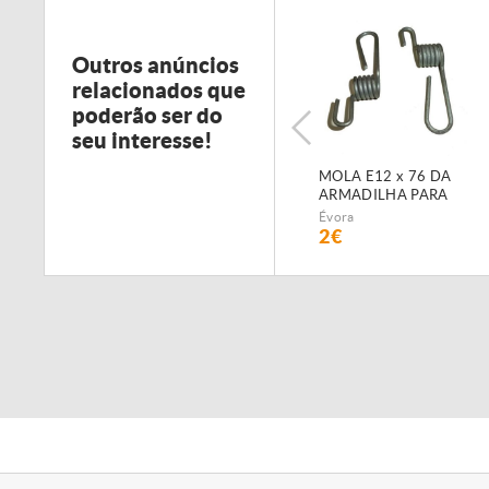
Outros anúncios
relacionados que
poderão ser do
seu interesse!
MOLA E12 x 76 DA
ARMADILHA PARA
SEMEADOR
Évora
PNEUMÁTICO
2€
FIALHO SUPER