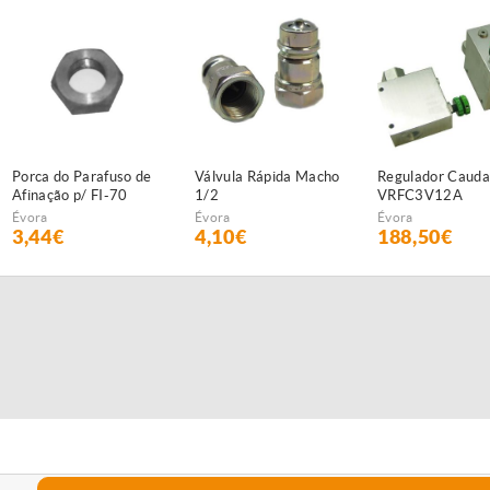
Porca do Parafuso de
Válvula Rápida Macho
Regulador Caudal
Afinação p/ FI-70
1/2
VRFC3V12A
Évora
Évora
Évora
3,44€
4,10€
188,50€