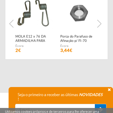
MOLA E12 x 76 DA
Porca do Parafuso de
Válv
ARMADILHA PARA
Afinação p/ FI-70
1/2
SEMEADOR
Évora
Évora
Évor
PNEUMÁTICO FIALHO
2€
3,44€
4,1
SUPER
Seja o primeiro a receber as últimas
NOVIDADES
!
Utilizamos cookies próprios e de terceiros para lhe oferecer uma