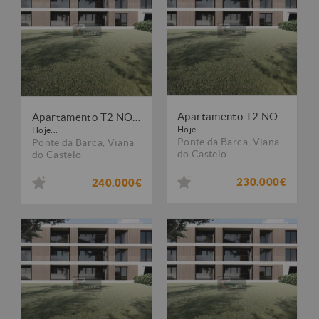
Apartamento T2 NOVO
Apartamento T2 NOVO
Hoje...
Hoje...
Ponte da Barca
,
Viana
Ponte da Barca
,
Viana
do Castelo
do Castelo
230.000€
240.000€