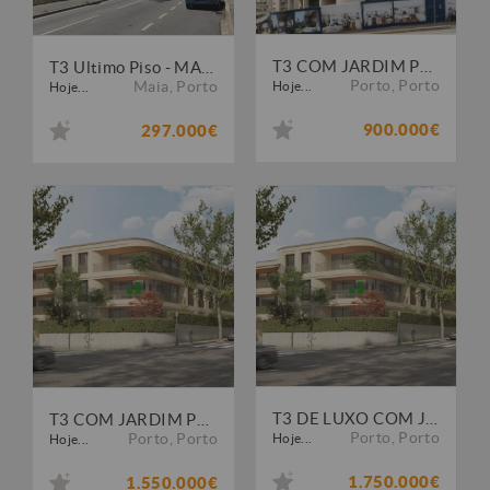
T3 COM JARDIM PRIVATIVO JUNTO À AVENIDA DA BOAVISTA
T3 Ultimo Piso - MAIA
Porto
,
Porto
Maia
,
Porto
Hoje...
Hoje...
900.000€
297.000€
T3 DE LUXO COM JARDIM PRIVATIVO NA FOZ
T3 COM JARDIM PRIVATIVO - PERTO DA FOZ
Porto
,
Porto
Porto
,
Porto
Hoje...
Hoje...
1.750.000€
1.550.000€