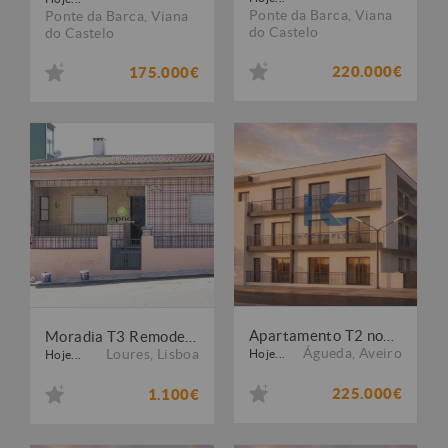
Ponte da Barca
,
Viana
Ponte da Barca
,
Viana
do Castelo
do Castelo
220.000€
175.000€
Apartamento T2 novo - Empreendimento Beiral - Recardães - Águeda
Moradia T3 Remodelada Catujal / Loures
Águeda
,
Aveiro
Loures
,
Lisboa
Hoje...
Hoje...
225.000€
1.100€