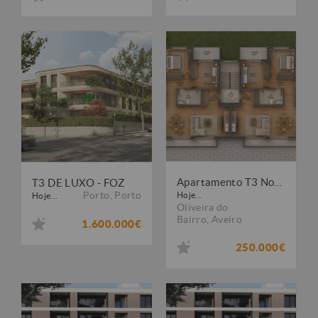
Apartamento T3 Novo- Chave na Mão
T3 DE LUXO - FOZ
Porto
,
Porto
Hoje...
Hoje...
Oliveira do
Bairro
,
Aveiro
1.600.000€
250.000€