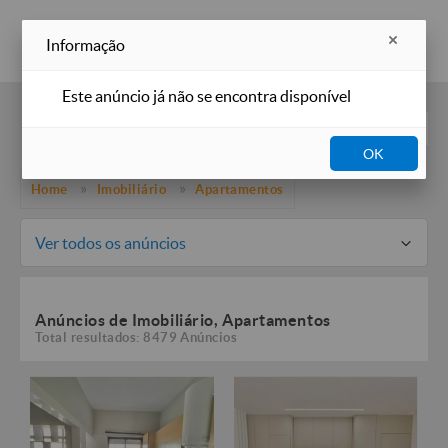
Inserir anúncio
Informação
Este anúncio já não se encontra disponível
Filtros
OK
Home
Imobiliário
Apartamentos
Ver todos os anúncios
Anúncios de Imobiliário, Apartamentos
Total resultados: 8479 Anúncios