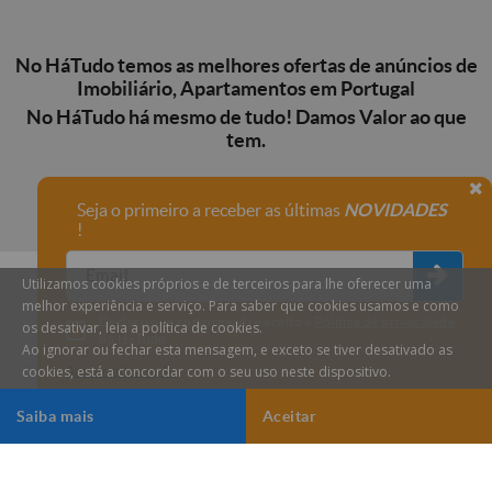
No HáTudo temos as melhores ofertas de anúncios de
Imobiliário, Apartamentos em Portugal
No HáTudo há mesmo de tudo! Damos Valor ao que
tem.
Seja o primeiro a receber as últimas
NOVIDADES
!
Utilizamos cookies próprios e de terceiros para lhe oferecer uma
melhor experiência e serviço. Para saber que cookies usamos e como
Declaro que compreendi e aceito a
Política de privacidade
os desativar, leia a política de cookies.
do HáTudo.
Ao ignorar ou fechar esta mensagem, e exceto se tiver desativado as
cookies, está a concordar com o seu uso neste dispositivo.
Anular subscrição
Saiba mais
Aceitar
HáTudo © 2026 Todos os direitos reservados.