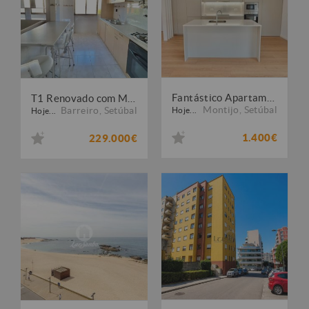
Fantástico Apartamento T2 R/CH Montijo - Coz. Equipada, Lavandaria, 1 Suite, 2Wcs
T1 Renovado com Marquise na Rua Bartolomeu Dias Excelente Localização
Montijo
,
Setúbal
Barreiro
,
Setúbal
Hoje...
Hoje...
1.400€
229.000€