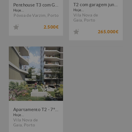
T2 com garagem junto ao El Corte Inglés Paço de Rei, Vila Nova de Gaia
Penthouse T3 com Garagem, Piscina e Vista Mar na Póvoa de Varzim
Hoje...
Hoje...
Vila Nova de
Póvoa de Varzim
,
Porto
Gaia
,
Porto
2.500€
265.000€
Apartamento T2 - 7º piso - em construção
Hoje...
Vila Nova de
Gaia
,
Porto