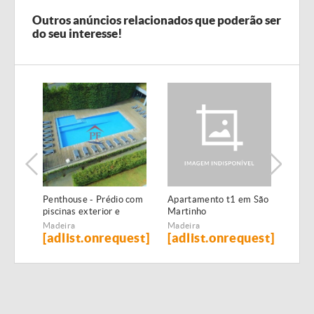
Outros anúncios relacionados que poderão ser
do seu interesse!
Penthouse - Prédio com
Apartamento t1 em São
Apar
piscinas exterior e
Martinho
Barr
interior
Madeira
Madeira
Made
[adlist.onrequest]
[adlist.onrequest]
[ad