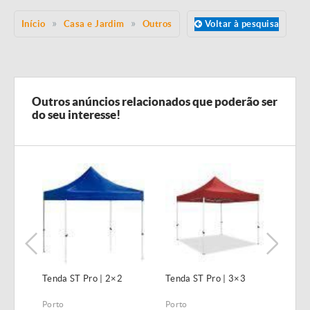
Início
Casa e Jardim
Outros
Voltar à pesquisa
Outros anúncios relacionados que poderão ser
do seu interesse!
Tenda ST Pro | 2×2
Tenda ST Pro | 3×3
Tend
Porto
Porto
Port