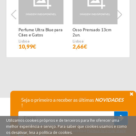
Perfume Ultra Blue para
Osso Prensado 13cm
Filet
Cães e Gatos
2un.
gelat
anim
Lisboa
Lisboa
Lisbo
10,99€
2,66€
2€
Seja o primeiro a receber as últimas
NOVIDADES
!
Utilizamos cookies próprios e de terceiros para lhe oferecer uma
melhor experiência e serviço. Para saber que cookies usamos e como
Declaro que compreendi e aceito a
Política de privacidade
os desativar, leia a política de cookies.
do HáTudo.