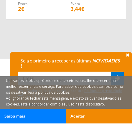
SEMEADOR
Évora
Évora
Évor
PNEUMÁTICO FIALHO
2€
3,44€
4,1
SUPER
Seja o primeiro a receber as últimas
NOVIDADES
!
Utilizamos cookies próprios e de terceiros para lhe oferecer uma
melhor experiência e serviço. Para saber que cookies usamos e como
Declaro que compreendi e aceito a
Política de privacidade
os desativar, leia a política de cookies.
do HáTudo.
Ao ignorar ou fechar esta mensagem, e exceto se tiver desativado as
cookies, está a concordar com o seu uso neste dispositivo.
Anular subscrição
Saiba mais
Aceitar
Ligar
Email
HáTudo © 2026 Todos os direitos reservados.