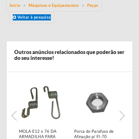
Início
Máquinas e Equipamentos
Peças
Voltar à pesquisa
Outros anúncios relacionados que poderão ser
do seu interesse!
MOLA E12 x 76 DA
Porca do Parafuso de
Válv
ARMADILHA PARA
Afinação p/ FI-70
1/2