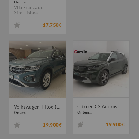
Ontem...
Vila Franca de
Xira
,
Lisboa
17.750€
Citroën C3 Aircross 1.2 PureTech Plus
Volkswagen T-Roc 1.0 TSI Life
Ontem...
Ontem...
19.900€
19.900€