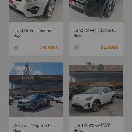
Land Rover Discovery Sport 1.5 I3 P300e AWD Dynamic SE
Land Rover Discovery Sport 2.0 eD4 HSE
Hoje...
Hoje...
31.800€
18.600€
Kia e-Niro 64kWh
Renault Mégane E-Tech EV60 Techno Optimum Charge
Hoje...
Hoje...