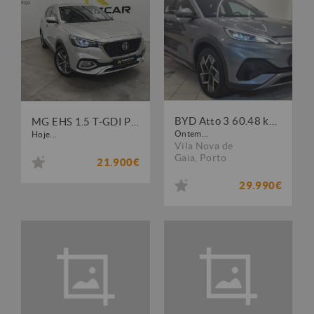
BYD Atto 3 60.48 kWh Comfort
MG EHS 1.5 T-GDI Plug-in Hybrid Luxury
Ontem...
Hoje...
Vila Nova de
Gaia
,
Porto
21.900€
29.990€