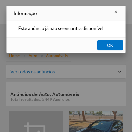
Inserir anúncio
Informação
Este anúncio já não se encontra disponível
Filtros
OK
Home
Auto
Automóveis
Ver todos os anúncios
Anúncios de Auto, Automóveis
Total resultados: 5449 Anúncios