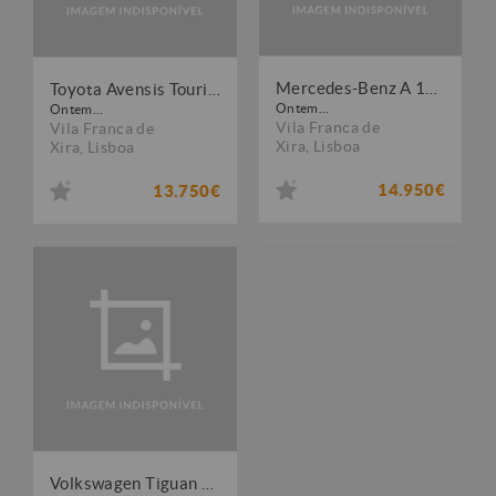
Mercedes-Benz A 180 d 7G-DCT Peak Edition
Toyota Avensis Touring Sports 2.0 D-4D Luxury+GPS
Ontem...
Ontem...
Vila Franca de
Vila Franca de
Xira
,
Lisboa
Xira
,
Lisboa
14.950€
13.750€
Volkswagen Tiguan 1.6 TDI Confortline