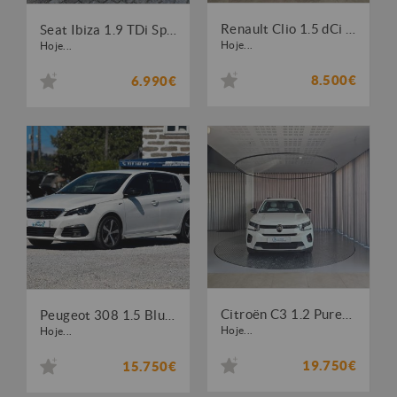
Renault Clio 1.5 dCi Limited
Seat Ibiza 1.9 TDi Sport DPF
Hoje...
Hoje...
8.500€
6.990€
Citroën C3 1.2 PureTech Max
Peugeot 308 1.5 BlueHDi GT EAT8
Hoje...
Hoje...
19.750€
15.750€