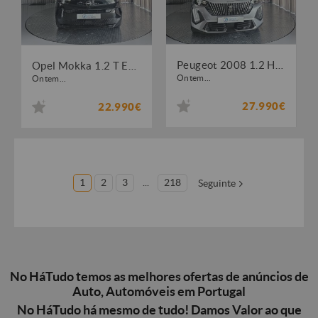
Peugeot 2008 1.2 Hybrid Allure e-DCS6
Opel Mokka 1.2 T Edition
Ontem...
Ontem...
27.990€
22.990€
1
2
3
...
218
Seguinte
No HáTudo temos as melhores ofertas de anúncios de
Auto, Automóveis em Portugal
No HáTudo há mesmo de tudo! Damos Valor ao que