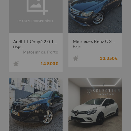
Mercedes Benz C 320 CDi Avantgarde
Audi TT Coupé 2.0 TDI quattro
Hoje...
Hoje...
Matosinhos
,
Porto
13.350€
14.800€