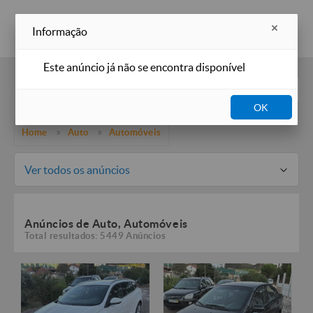
Inserir anúncio
Informação
Este anúncio já não se encontra disponível
Filtros
OK
Home
Auto
Automóveis
Ver todos os anúncios
Anúncios de Auto, Automóveis
Total resultados: 5449 Anúncios