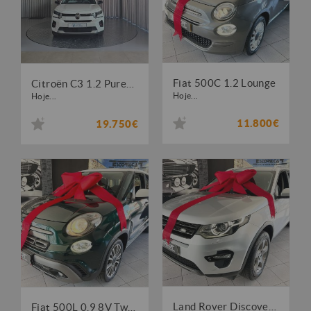
Fiat 500C 1.2 Lounge
Citroën C3 1.2 PureTech Max
Hoje...
Hoje...
11.800€
19.750€
Land Rover Discovery Sport 2.0 eD4 HSE
Fiat 500L 0.9 8V TwinAir City Cross S&S