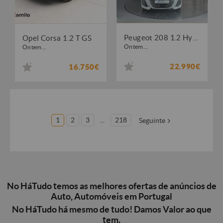
Peugeot 208 1.2 Hybrid Allure e-DCS6
Opel Corsa 1.2 T GS
Ontem...
Ontem...
22.990€
16.750€
1
2
3
...
218
Seguinte
No HáTudo temos as melhores ofertas de anúncios de
Auto, Automóveis em Portugal
No HáTudo há mesmo de tudo! Damos Valor ao que
tem.