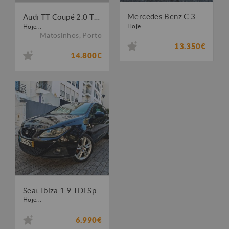
Mercedes Benz C 320 CDi Avantgarde
Audi TT Coupé 2.0 TDI quattro
Hoje...
Hoje...
Matosinhos
,
Porto
13.350€
14.800€
Seat Ibiza 1.9 TDi Sport DPF
Hoje...
6.990€