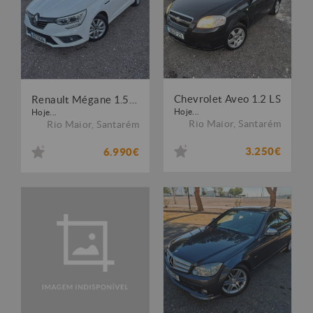
Chevrolet Aveo 1.2 LS
Renault Mégane 1.5 dCi Zen
Hoje...
Hoje...
Rio Maior
,
Santarém
Rio Maior
,
Santarém
3.250€
6.990€