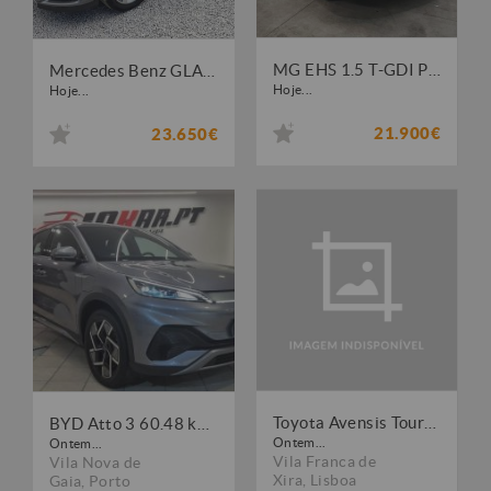
MG EHS 1.5 T-GDI Plug-in Hybrid Luxury
Mercedes Benz GLA 200 d AMG Line Aut.
Hoje...
Hoje...
21.900€
23.650€
Toyota Avensis Touring Sports 2.0 D-4D Luxury+GPS
BYD Atto 3 60.48 kWh Comfort
Ontem...
Ontem...
Vila Franca de
Vila Nova de
Xira
,
Lisboa
Gaia
,
Porto