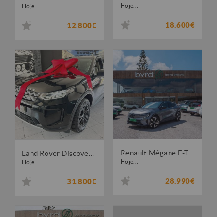
Hoje...
Hoje...
18.600€
12.800€
Renault Mégane E-Tech EV60 Techno Optimum Charge
Land Rover Discovery Sport 1.5 I3 P300e AWD Dynamic SE
Hoje...
Hoje...
28.990€
31.800€