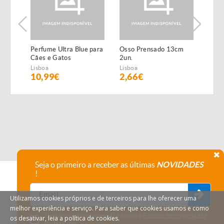
Perfume Ultra Blue para
Osso Prensado 13cm
Filet
Cães e Gatos
2un.
gelat
anim
Lisboa
Lisboa
Lisbo
10,99€
2,66€
2€
Seja o primeiro a receber as últimas
NOVIDADES
!
Utilizamos cookies próprios e de terceiros para lhe oferecer uma
melhor experiência e serviço. Para saber que cookies usamos e como
Declaro que compreendi e aceito a
Política de privacidade
os desativar, leia a política de cookies.
do HáTudo.