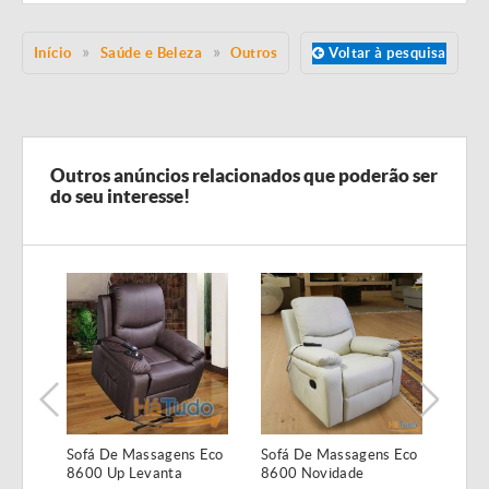
Início
Saúde e Beleza
Outros
Voltar à pesquisa
Outros anúncios relacionados que poderão ser
do seu interesse!
Sofá De Massagens Eco
Sofá De Massagens Eco
Pack
8600 Up Levanta
8600 Novidade
Multi