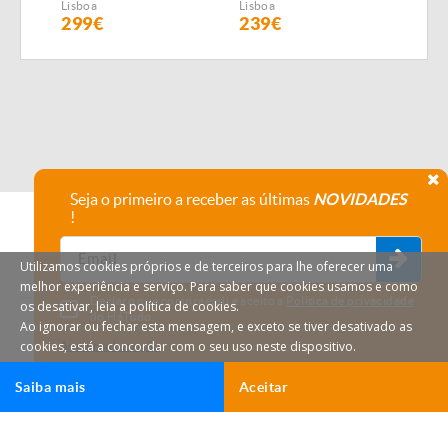
Pessoas
Elet
Lisboa
Lisboa
Lisbo
s/ag
299€
239€
1.9
Seja o primeiro a receber as últimas
NOVIDADES
!
Utilizamos cookies próprios e de terceiros para lhe oferecer uma
melhor experiência e serviço. Para saber que cookies usamos e como
Declaro que compreendi e aceito a
Política de privacidade
os desativar, leia a política de cookies.
do HáTudo.
Ao ignorar ou fechar esta mensagem, e exceto se tiver desativado as
cookies, está a concordar com o seu uso neste dispositivo.
Anular subscrição
Saiba mais
Aceitar
Ligar
Email
HáTudo © 2026 Todos os direitos reservados.