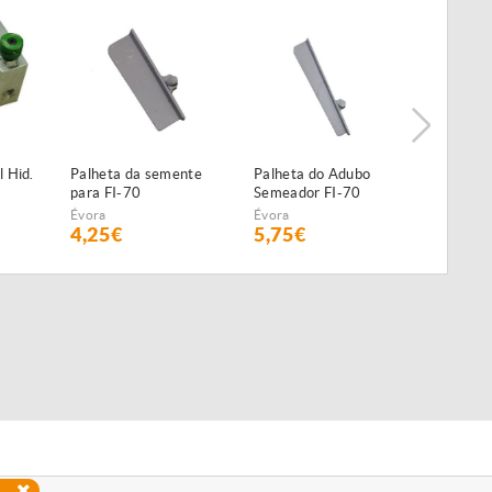
da semente
Palheta do Adubo
Parafuso de Afinação
70
Semeador FI-70
Semeador FI-70
Évora
Évora
5,75€
9,60€