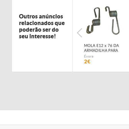
Outros anúncios
relacionados que
poderão ser do
seu interesse!
MOLA E12 x 76 DA
Porca do Parafuso
ARMADILHA PARA
Afinação p/ FI-70
SEMEADOR
Évora
Évora
PNEUMÁTICO
2€
3,44€
FIALHO SUPER