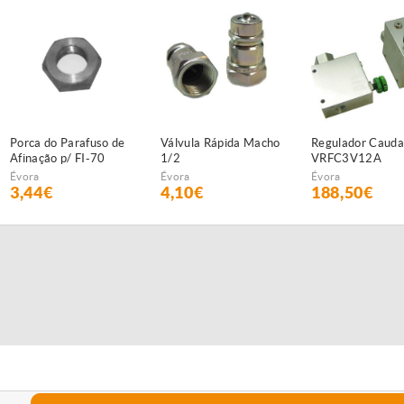
 de
Válvula Rápida Macho
Regulador Caudal Hid.
Palheta 
1/2
VRFC3V12A
para FI-
Évora
Évora
Évora
4,10€
188,50€
4,25€