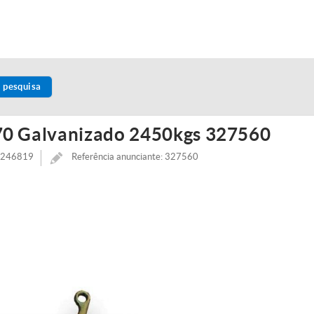
 pesquisa
0 Galvanizado 2450kgs 327560
1246819
Referência anunciante: 327560