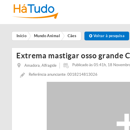
Início
Mundo Animal
Cães
Voltar à pesquisa
Extrema mastigar osso grande C
Publicado às 05:41h, 18 Novembr
Amadora, Alfragide
Referência anunciante: 0018214813026