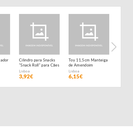
cador
Cilindro para Snacks
Toy 11,5cm Manteiga
Disco E
"Snack Roll" para Cães
de Amendoim
Lisboa
Lisboa
Lisboa
3,92€
6,15€
17,49