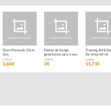
Osso Prensado 13cm
Filetes de frango
Training Aid Edu
2un.
gelatinosos para o seu
De Urina 60 ml
animal de estimação
Lisboa
Lisboa
Lisboa
2,66€
2€
11,71€