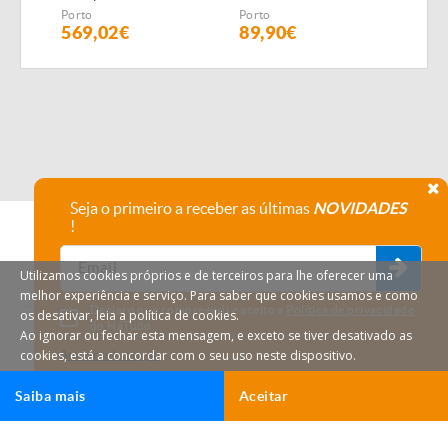
+ Vacuo +
Meso
Porto
Porto
Port
Infravermelho
Tera
569,02€
89,90€
99,
Seja o primeiro a receber as últimas
NOVIDADES
!
Utilizamos cookies próprios e de terceiros para lhe oferecer uma
melhor experiência e serviço. Para saber que cookies usamos e como
Declaro que compreendi e aceito a
Política de privacidade
os desativar, leia a política de cookies.
do HáTudo.
Ao ignorar ou fechar esta mensagem, e exceto se tiver desativado as
cookies, está a concordar com o seu uso neste dispositivo.
Anular subscrição
Saiba mais
Aceitar
Ligar
Email
HáTudo © 2026 Todos os direitos reservados.