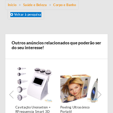
Início
Saúde e Beleza
Corpo e Banho
Voltar à pesquisa
Outros anúncios relacionados que poderão ser
do seu interesse!
Cavitação Unoisetion +
Peeling Ultrasónico
Apar
RFrequencia Smart 3D
Portatil
Freq