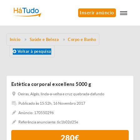
Inserir anúncio
Início
Saúde e Beleza
Corpo e Banho
Voltar à pesquisa
Estètica corporal excellens 5000 g
Oeiras, Algés, linda-a-velha e cruz quebrada-dafundo
Publicado às 15:52h, 16 Novembro 2017
Anúncio: 170550296
Referência anunciante: 6c1b02d25e
280€