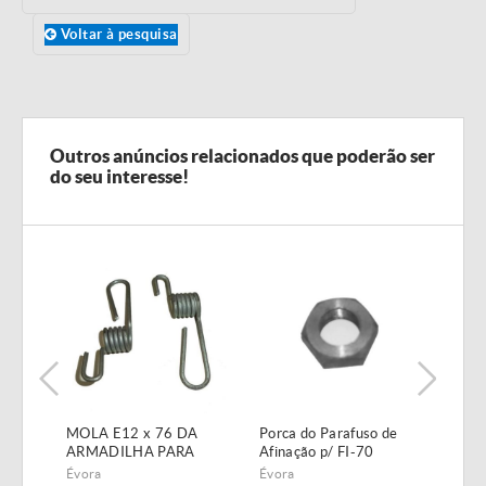
Voltar à pesquisa
Outros anúncios relacionados que poderão ser
do seu interesse!
MOLA E12 x 76 DA
Porca do Parafuso de
Válv
ARMADILHA PARA
Afinação p/ FI-70
1/2
SEMEADOR
Évora
Évora
Évor