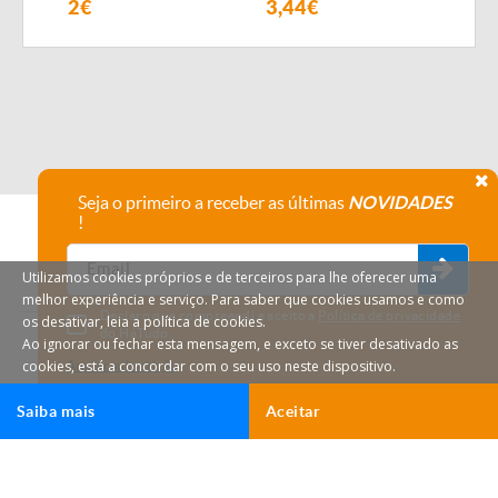
PNEUMÁTICO FIALHO
2€
3,44€
4,1
SUPER
Seja o primeiro a receber as últimas
NOVIDADES
!
Utilizamos cookies próprios e de terceiros para lhe oferecer uma
melhor experiência e serviço. Para saber que cookies usamos e como
Declaro que compreendi e aceito a
Política de privacidade
os desativar, leia a política de cookies.
do HáTudo.
Ao ignorar ou fechar esta mensagem, e exceto se tiver desativado as
cookies, está a concordar com o seu uso neste dispositivo.
Anular subscrição
Saiba mais
Aceitar
Ligar
Email
HáTudo © 2026 Todos os direitos reservados.